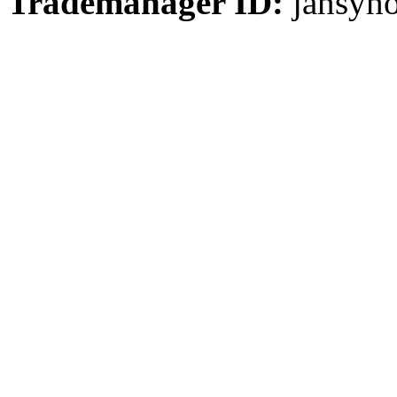
Trademanager ID:
jansyh