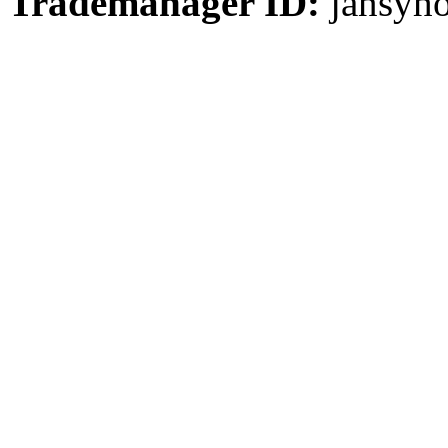
Trademanager ID:
jansyh