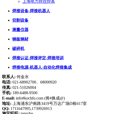
上海电力焊丝焊条
焊接设备-焊接机器人
切割设备
测量仪器
钢板钢材
破碎机
焊接认证-焊接评定-焊接培训
焊接电源-机器人-自动化焊接集成
联系人:
何金水
电话:
021-68902700、68000920
传真:
021-51026004
手机:
189-6488-9500
E-mail:
info#kochfo.com (将#换成@)
地址:
上海浦东沪南路3419号万达广场D栋617室
QQ:
1711647995,1739926913
淘宝旺旺:
jansyho