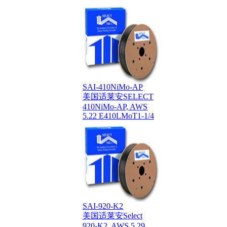
SAI-410NiMo-AP
美国适莱安SELECT
410NiMo-AP, AWS
5.22 E410LMoT1-1/4
SAI-920-K2
美国适莱安Select
920-K2, AWS 5.29