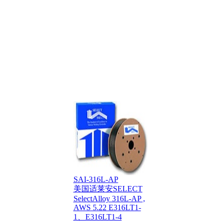
SAI-316L-AP
美国适莱安SELECT
SelectAlloy 316L-AP ,
AWS 5.22 E316LT1-
1、E316LT1-4