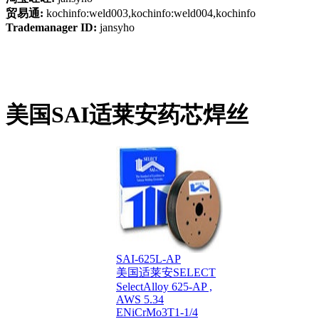
贸易通:
kochinfo:weld003,kochinfo:weld004,kochinfo
Trademanager ID:
jansyho
美国SAI适莱安药芯焊丝
SAI-625L-AP
美国适莱安SELECT
SelectAlloy 625-AP ,
AWS 5.34
ENiCrMo3T1-1/4