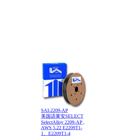
SAI-2209-AP
美国适莱安SELECT
SelectAlloy 2209-AP ,
AWS 5.22 E2209T1-
1、E2209T1-4