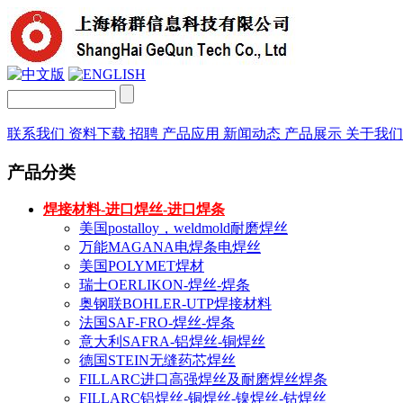
联系我们
资料下载
招聘
产品应用
新闻动态
产品展示
关于我
产品分类
焊接材料-进口焊丝-进口焊条
美国postalloy，weldmold耐磨焊丝
万能MAGANA电焊条电焊丝
美国POLYMET焊材
瑞士OERLIKON-焊丝-焊条
奥钢联BOHLER-UTP焊接材料
法国SAF-FRO-焊丝-焊条
意大利SAFRA-铝焊丝-铜焊丝
德国STEIN无缝药芯焊丝
FILLARC进口高强焊丝及耐磨焊丝焊条
FILLARC铝焊丝-铜焊丝-镍焊丝-钴焊丝