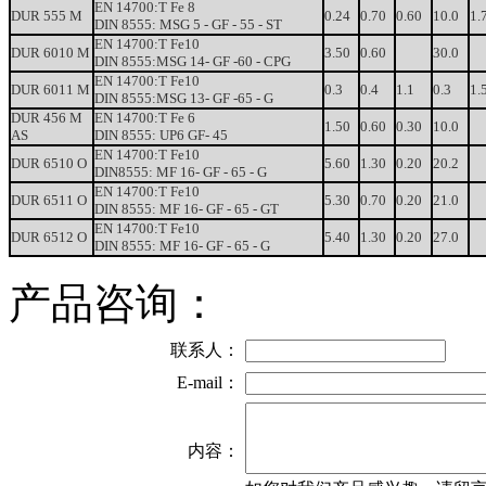
EN
14700:T
Fe
8
DUR
555
M
0.24
0.70
0.60
10.0
1.
DIN 8555:
MSG
5
-
GF
-
55
-
ST
EN
14700:T
Fe10
DUR
6010
M
3.50
0.60
30.0
DIN 8555:MSG
14-
GF
-60
-
CPG
EN
14700:T
Fe10
DUR
6011
M
0.3
0.4
1.1
0.3
1.
DIN 8555:MSG
13-
GF
-65
-
G
DUR
456
M
EN
14700:T
Fe
6
1.50
0.60
0.30
10.0
AS
DIN 8555:
UP6
GF
-
45
EN
14700:T
Fe10
DUR
6510
O
5.60
1.30
0.20
20.2
DIN8555:
MF
16-
GF
-
65
-
G
EN
14700:T
Fe10
DUR
6511
O
5.30
0.70
0.20
21.0
DIN 8555:
MF
16-
GF
-
65
-
GT
EN
14700:T
Fe10
DUR
6512
O
5.40
1.30
0.20
27.0
DIN 8555:
MF
16-
GF
-
65
-
G
产品咨询：
联系人：
E-mail：
内容：