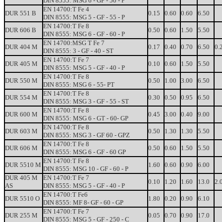
DIN 8555:
MSG
6
-
GF
-
50
-
P
EN
14700:T
Fe
4
DUR
551
B
0.15
0.60
0.60
6.50
DIN 8555:
MSG
5
-
GF
-
55
-
P
EN
14700:T
Fe
8
DUR
606
B
0.50
0.60
1.50
5.50
DIN 8555:
MSG
6
-
GF
-
60
-
P
EN
14700:MSG T
Fe
7
DUR
404
M
0.17
0.40
0.70
6.50
0.
DIN 8555:
3
-
GF
-
40
-
ST
EN
14700:T
Fe
7
DUR
405
M
0.10
0.60
1.50
5.50
DIN 8555:
MSG
5
-
GF
-
40
-
P
EN
14700:T
Fe
8
DUR
550
M
0.50
1.00
3.00
6.50
DIN 8555:
MSG
6
-
55-
PT
EN
14700:T
Fe
8
DUR
554
M
0.30
0.50
0.95
6.50
DIN 8555:
MSG
3
-
GF
-
55
-
ST
EN
14700:T
Fe
8
DUR
600
M
0.45
3.00
0.40
9.00
DIN 8555:
MSG
6
-
GT
-
60-
GP
EN
14700:T
Fe
8
DUR
603
M
0.50
1.30
1.30
5.50
DIN 8555:
MSG
3
-
GF
60
-
GPZ
EN
14700:T
Fe
8
DUR
606
M
0.50
0.60
1.50
5.50
DIN 8555:
MSG
6
-
GF
-
60
GP
EN
14700:T
Fe
8
DUR
5510
M
1.60
0.60
0.90
6.00
DIN 8555:
MSG
10
-
GF
-
60
-
P
DUR
405
M
EN
14700:T
Fe 7
0.10
1.20
1.60
13.0
2.
AS
DIN 8555:
MSG 5 - GF - 40 - P
EN
14700:T
Fe6
DUR
5510
O
1.80
0.20
0.90
6.10
DIN 8555:
MF
8-
GF
-
60
-
GP
EN
14700:T
Fe
7
DUR
255
M
0.05
0.70
0.90
17.0
DIN 8555:
MSG
5
-
GF
-
250
-
C