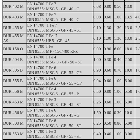
EN
14700:T
Fe
7
DUR
402
M
0.08
0.80
0.50
13.0
DIN 8555:
MSG
5
-
GF
-
40
-
C
EN
14700:T
Fe
7
DUR
403
M
0.08
0.60
1.00
13.5
4.
DIN 8555:
MSG
5
-
GF
-
40
-
C
EN
14700:
T
Fe
7
DUR
455
M
0.10
1.30
1.30
13.0
2.
DIN
8555:
MSG
5
-
GF
-
45
-
ST
DUR
455
M
EN
14700:T
Fe
-7
0.10
1.30
1.30
13.0
2.
AS
DIN 8555:
UP 5 -
GF
-
45
EN
14700:T
Fe
DUR
158
O
0.09
0.90
6.00
18.0
7.
DIN 8555:
MF
-
150/400
KPZ
EN
14700:T
Fe
4
DUR
504
B
1.00
0.30
0.40
2.50
DIN 8555:
MSG
3
-
GF
-
50
-
ST
EN
14700:T
Fe
6
DUR
505
B
0.90
0.60
0.70
10.0
1.
DIN 8555:
MSG
5
-
GF
-
55
-
CP
EN
14700:T
Fe
6
DUR
555
B
0.04
0.60
1.00
6.00
DIN 8555:
MSG
6
-
GF
-
55
-
CP
EN 14700:T
Fe
4
DUR
556
B
0.50
0.80
1.00
5.50
1.
DIN
8555:
MSG
6
-
GF
-
55
-
P
EN
14700:T
Fe
3
DUR
453
M
0.25
0.60
1.00
5.00
DIN 8555:
MSG
3
-
GF
-
45
-
ST
EN
14700:T
Fe
6
DUR
456
M
1.50
0.60
0.30
10.0
DIN 8555:
MSG
6
-
GF
-
45
-
G
EN
14700:T
Fe
8
DUR
503
M
0.25
0.50
0.80
5.00
DIN 8555:
MSG
3
-
GF
-
50
-
ST
EN
14700:T
Fe
3
DUR
553
M
0.40
0.40
1.00
8.00
DIN 8555:
MSG
3
-
GF
-
55
-
ST