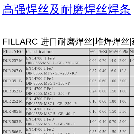
高强焊丝及耐磨焊丝焊条
FILLARC 进口耐磨焊丝|堆焊焊丝
FILLARC
Classifications
%C
%Si
Cr%
N
Mn%
EN
14700: T
Fe
9
DUR
257
M
0.06
0.70
14.0
2.00
1.
DIN 8555:MSG
7
-
GF
-
250
-
KP
EN
14700:T
Fe7
DUR
207
O
0.37
0.40
16.0
12.8
DIN
8555:
MF
9-
GF
-
200
-
KP
EN
14700:T
Fe
1
DUR
351
B
0.06
0.60
1.00
3.00
DIN 8555:
MSG
1
-
350
-
P
EN
14700:T
Fe
1
DUR
352
B
0.24
0.60
1.50
1.60
DIN 8555:
MSG
1
-
350
-
P
EN
14700:T
Fe
1
DUR
252
M
0.10
0.60
1.80
1.00
DIN 8555:
MSG
1
-
GF
-
250
-
P
EN
14700:T
Fe
7
DUR
405
B
0.10
0.60
1.50
5.50
DIN 8555:
MSG
5
-
GF
-
40
-
P
EN
14700:T
Fe
8
DUR
503
B
1.00
0.40
0.70
5.00
DIN 8555:
MSG
3
-
GF
-
50
-
P
EN
14700:T
Fe
2
DUR
506
B
0.35
0.50
1.50
5.20