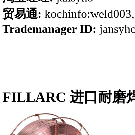
贸易通:
kochinfo:weld003,
Trademanager ID:
jansyh
FILLARC 进口耐