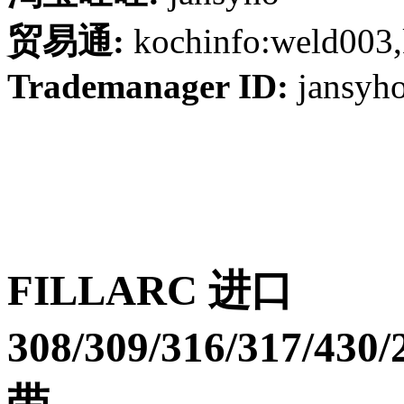
贸易通:
kochinfo:weld003,
Trademanager ID:
jansyh
FILLARC 进口
308/309/316/317/430
带