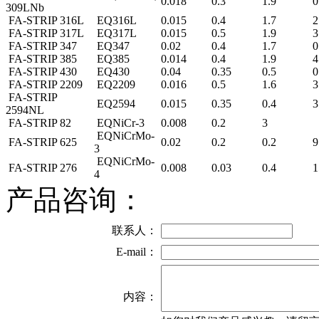
0.018
0.3
1.9
0
309LNb
FA-STRIP 316L
EQ316L
0.015
0.4
1.7
2
FA-STRIP 317L
EQ317L
0.015
0.5
1.9
3
FA-STRIP 347
EQ347
0.02
0.4
1.7
0
FA-STRIP 385
EQ385
0.014
0.4
1.9
4
FA-STRIP 430
EQ430
0.04
0.35
0.5
0
FA-STRIP 2209
EQ2209
0.016
0.5
1.6
3
FA-STRIP
EQ2594
0.015
0.35
0.4
3
2594NL
FA-STRIP 82
EQNiCr-3
0.008
0.2
3
EQNiCrMo-
FA-STRIP 625
0.02
0.2
0.2
3
EQNiCrMo-
FA-STRIP 276
0.008
0.03
0.4
1
4
产品咨询：
联系人：
E-mail：
内容：