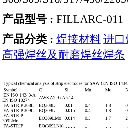
产品型号 :
FILLARC-011
产品分类 :
焊接材料|进口
高强焊丝及耐磨焊丝焊条
Typical chemical analysis of strip electrodes for SAW (EN ISO 14
Symbol
C
Si
Mn
Mo
EN ISO 14343-A
AWS A5.9 / A5.14
EN ISO 18274
FA-STRIP 308L
EQ308L
0.01
0.4
1.8
0
FA-STRIP 309L
EQ309L
0.015
0.4
1.8
0
FA-STRIP
EQ309LMo
0.014
0.3
1.7
2
309LMo
FA-STRIP
EQ(309LNb)