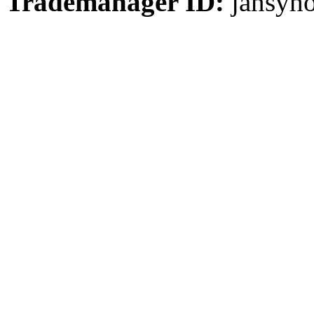
Trademanager ID:
jansyh